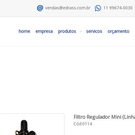
vendas@edrass.com.br
11 99674-0030
home
empresa
produtos
servicos
orçamento
ha E...
Home
PNEUMÁTICA
Filtro Regulador Mini (Lin
Cód:0114