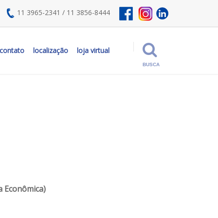
11 3965-2341
/
11 3856-8444
contato
localização
loja virtual
BUSCA
Preparação do Ar
Filtro Regulador Mini (Linha E...
ha Econômica)